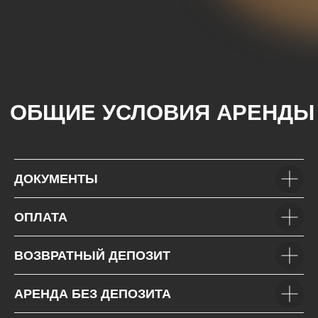
+7(985)649-01-50
Автопарк
+971(5)425-022-15
Подбор автомобиля
Условия аренды
Контакты
Отзывы
VOLKSWAGEN
MITSUBISHI
SUZUKI
HYUNDAI
KIA
FORD
JAC
GAC
ДОКУМЕНТЫ
ОПЛАТА
ВОЗВРАТНЫЙ ДЕПОЗИТ
АРЕНДА БЕЗ ДЕПОЗИТА