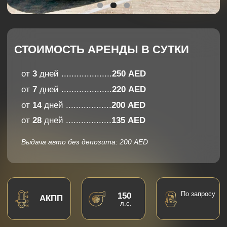
от
14
дней ..................
200 AED
от
28
дней ..................
135 AED
Выдача авто без депозита: 200 AED
По запросу
150
АКПП
л.с.
Apple
CarPlay
5
2
Android
мест
багажа
Auto
Комфорт
7,7
Управляемость
популярный
вариант