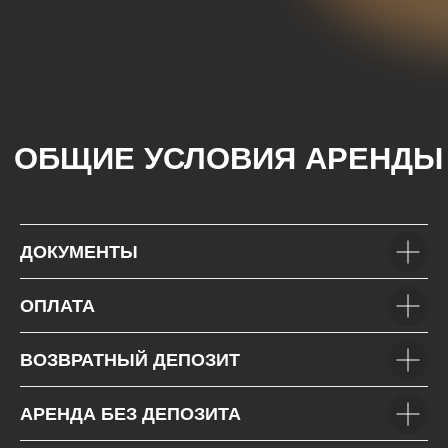
+7(985)649-01-50
Автопарк
+971(5)425-022-15
Подбор автомобиля
Условия аренды
Контакты
Отзывы
VOLKSWAGEN
MITSUBISHI
SUZUKI
HYUNDAI
KIA
FORD
JAC
GAC
ДОКУМЕНТЫ
ОПЛАТА
ВОЗВРАТНЫЙ ДЕПОЗИТ
АРЕНДА БЕЗ ДЕПОЗИТА