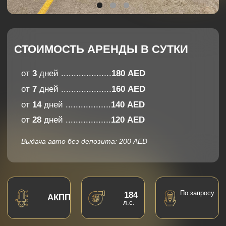
от
14
дней ..................
140 AED
от
28
дней ..................
120 AED
Выдача авто без депозита: 200 AED
По запросу
184
АКПП
л.с.
5
4
мест
багажа
Комфорт
9,2
Управляемость
популярный
вариант