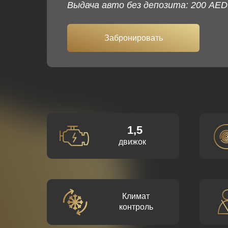
Выдача авто без депозита: 200 AED
Забронировать
1,5
движок
Климат
контроль