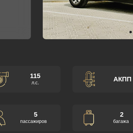
115
АКПП
л.с.
5
2
пассажиров
багажа