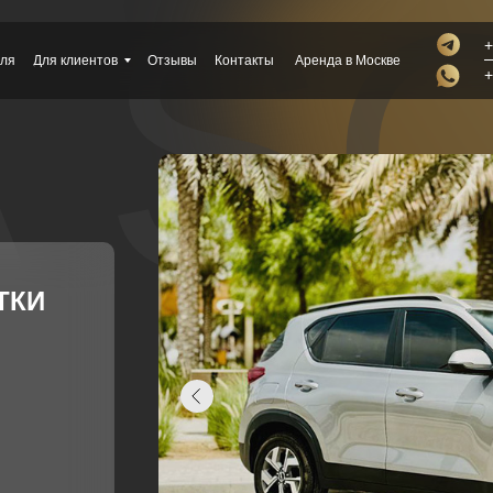
A 
+
иля
Для клиентов
Отзывы
Контакты
Аренда в Москве
+
ТКИ