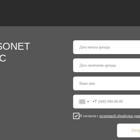
SONET
С
+7
Я согласен с
политикой обработки да
Отпр