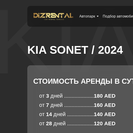
KI
Автопарк
Подбор автомоб
KIA SONET / 2024
СТОИМОСТЬ АРЕНДЫ В СУ
от
3
дней ....................
180 AED
от
7
дней ....................
160 AED
от
14
дней ..................
140 AED
от
28
дней ..................
120 AED