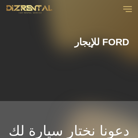
FORD للإيجار
دعونا نختار سيارة لك
املأ النموذج وسيتصل بك مديرنا ليعرض عليك
مواعيدك