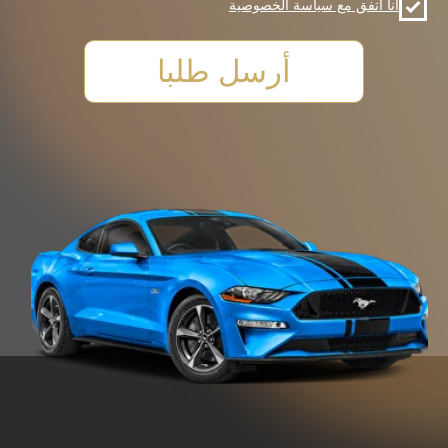
أسطول السيارات
اختيار السيارة
شروط الإيجار
اتصالات
971542502215
VOLKSWAGEN
MITSUBISHI
SUZUKI
HYUNDAI
KIA
FORD
JAC
GAC