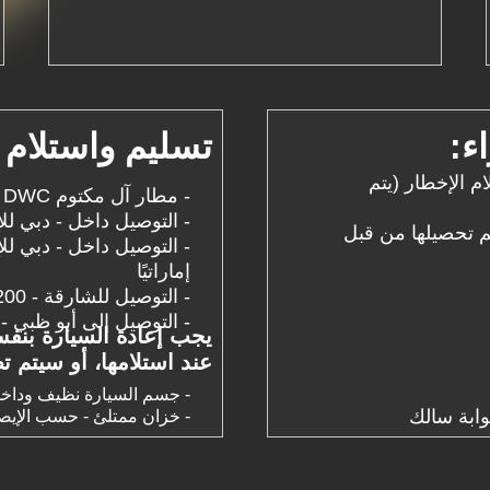
:
تسليم واستلام ا
 تاريخ استلام الإخطار (يتم
- مطار آل مكتوم DWC - مجاناً
- التوصيل داخل - دبي للإيجارات من 15 يوم - مجاناً
ماً إماراتياً يتم تحصيلها من قبل
إماراتيًا
- التوصيل للشارقة - 200 درهم
- التوصيل إلى أبو ظبي - 300 درهم
يجب إعادة السيارة بنفس
عند استلامها، أو سيتم ت
- جسم السيارة نظيف وداخلها نظيف - 50 درهم
- خزان ممتلئ - حسب الإيصال حتى الملء الكامل