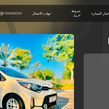
A 
شروط
تيار السيارة
جهات الاتصال
971542502215
الإيجار