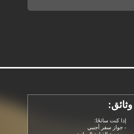
وثائق:
إذا كنت سائحًا:
- جواز سفر أجنبي