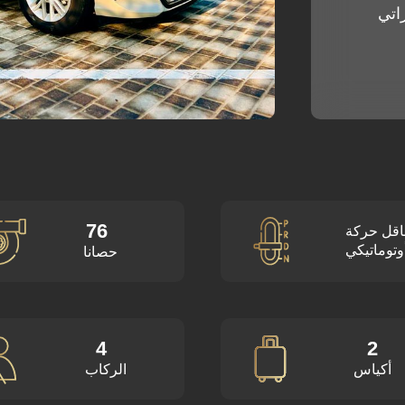
76
اقل حركة
وتوماتيكي
حصانا
4
2
أكياس
الركاب