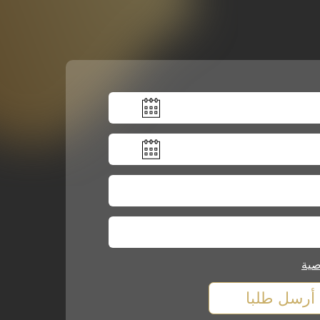
صية
أرسل طلبا