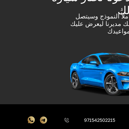
ك
ملأ النموذج وسيتصل
ك مديرنا ليعرض عليك
واعيدك
971542502215