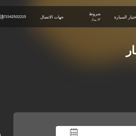
شروط
تيار السيارة
جهات الاتصال
971542502215
الإيجار
د