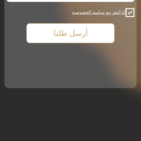
أسطول السيارات
اختيار السيارة
شروط الإيجار
اتصالات
971542502215