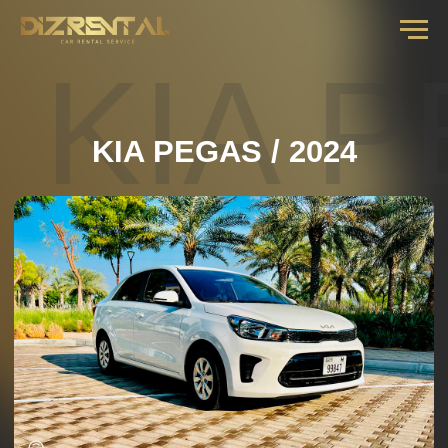
KIA PE
2024 / KIA PEGAS
معدل الإيجار اليومي
من 3 أيام ........ 150 درهم
من 7 أيام ........ 140 درهم