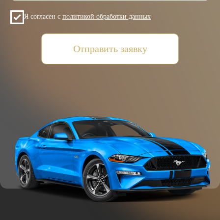
+7(985)649-01-50
Автопарк
+971(5)425-022-15
Подбор автомобиля
Условия аренды
Контакты
Отзывы
VOLKSWAGEN
MITSUBISHI
SUZUKI
HYUNDAI
KIA
FORD
JAC
GAC